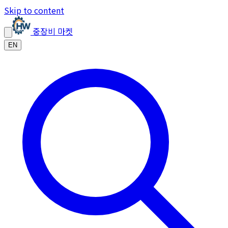
Skip to content
중장비 마켓
EN